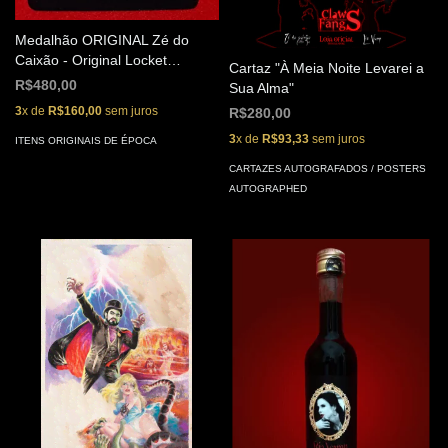
Medalhão ORIGINAL Zé do
Caixão - Original Locket
Cartaz "À Meia Noite Levarei a
Embodiment of Evil
R$480,00
Sua Alma"
3
x de
R$160,00
sem juros
R$280,00
3
x de
R$93,33
sem juros
ITENS ORIGINAIS DE ÉPOCA
CARTAZES AUTOGRAFADOS / POSTERS
AUTOGRAPHED