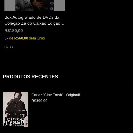
Box Autografado de DVDs da
Coleção Zé do Caixão Edição
de Colecionador (9 Discos)
R$180,00
3
x de
R$60,00
sem juros
DVDS
PRODUTOS RECENTES
Cartaz "Cine Trash" - Original!
R$390,00