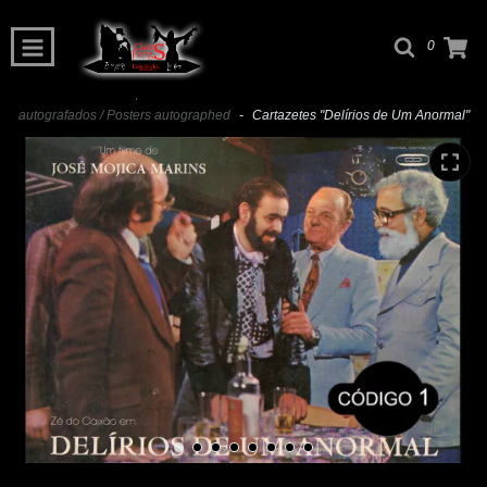
0
Início
-
Itens para colecionadores / Collectors items
-
Cartazes
autografados / Posters autographed
-
Cartazetes "Delírios de Um Anormal"