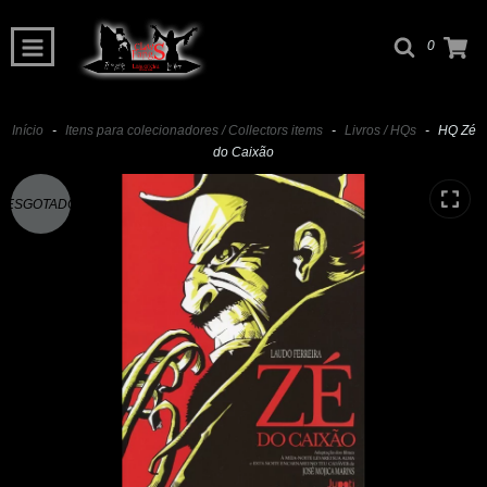
0
Início
-
Itens para colecionadores / Collectors items
-
Livros / HQs
-
HQ Zé
do Caixão
ESGOTADO